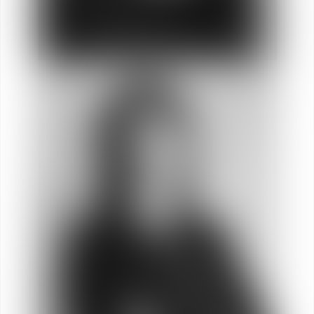
Violaine
BOUISSOU
Socia