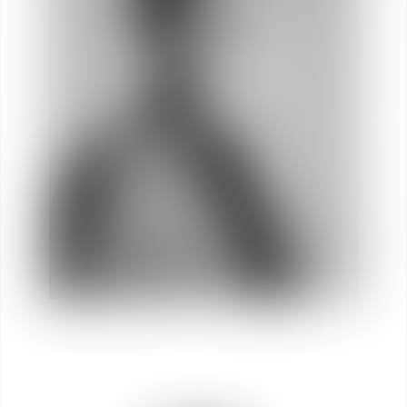
Romain
COURBON
Asociado