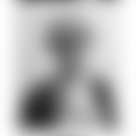
Audrey
GARNAULT
Socia