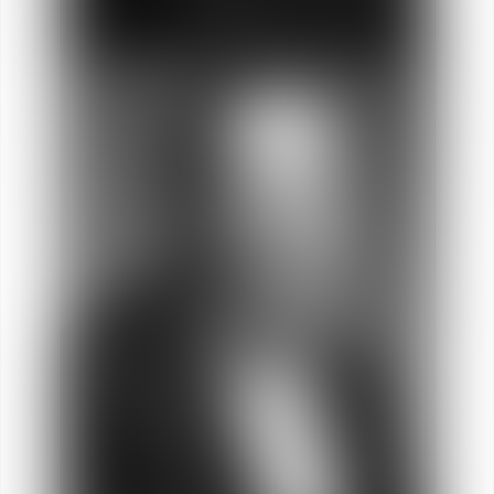
Cécile
COTTIN-DUSART
Socia