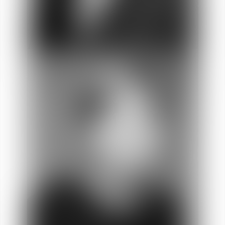
Daouda
BA
Socio