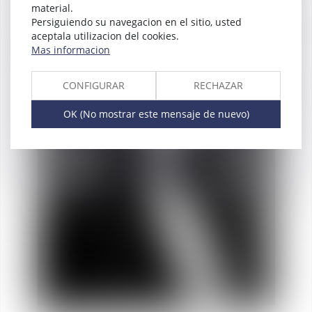
material.
Alix
FLORET-LEMAIRE
Persiguiendo su navegacion en el sitio, usted
aceptala utilizacion del cookies.
Socia
Mas informacion
CONFIGURAR
RECHAZAR
OK (No mostrar este mensaje de nuevo)