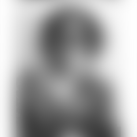
Isabelle
GOMMÉ
Socia
Marie-Hélène
JAN