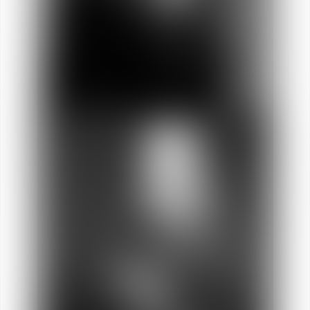
Julie
CAVALLERA
Abogada Directora