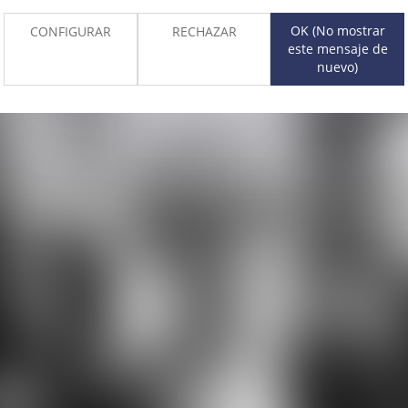
OK (No mostrar
CONFIGURAR
RECHAZAR
este mensaje de
nuevo)