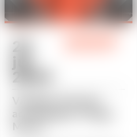
25
ÁREAS DE PRÁCTICA
jul
2019
Vaughan Avocats
accompagne Thiago
Motta