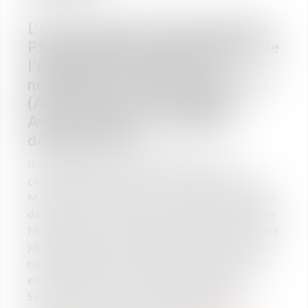
L’ancien joueur international du
PSG, reconverti en entraîneur de
l’équipe U19, sollicite une
nouvelle fois Fabrice Perruchot
(Avocat Associé - Vaughan
Avocats) pour conclure son
départ du club.
Il y a quelques jours, le PSG annonçait la
cessation du contrat qui liait le club et Thiago
Motta. D’un commun accord, les deux parties ont
décidé de mettre fin à leur collaboration. Thiago
Motta, lors de cette opération, a été accompagné
juridiquement par le cabinet Vaughan Avocats
représenté par Fabrice Perruchot qui intervient
en droit du travail et en droit du sport et par
Sandra Thiry, Associée et Mathieu Bazus,