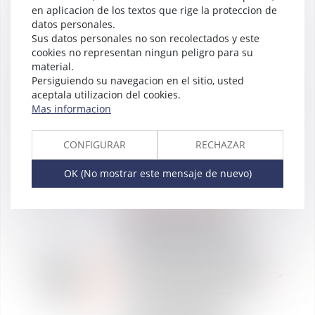
d’auteur
en aplicacion de los textos que rige la proteccion de
datos personales.
Sus datos personales no son recolectados y este
cookies no representan ningun peligro para su
material.
WE ARE VAUGHAN
Persiguiendo su navegacion en el sitio, usted
12
Le règlement général sur
aceptala utilizacion del cookies.
jul
la protection des données
Mas informacion
2019
: l’heure du bilan
CONFIGURAR
RECHAZAR
OK (No mostrar este mensaje de nuevo)
WE ARE VAUGHAN
Cécile Cottin-Dusart,
Associée au sein du
département Mobilité
internationale, et Camille
12
Martin collaboratrice au
jun
sein du département Droit
2019
Social, interviendront le
13 juin à Zagreb en