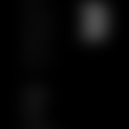
Contacto
Únete a nosotros
Mapa del sitio
Condiciones de uso
Certification
Qualiopi
Términos legales
Artículos
SEGUIRNOS
LINKEDIN
TWITTER
YOUTUBE
INSTAGRAM