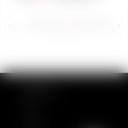
<<
<
...
40
41
42
43
44
45
46
...
>
>>
MAPA DEL SITIO
Inicio
Equipo
Actualidad
Formación