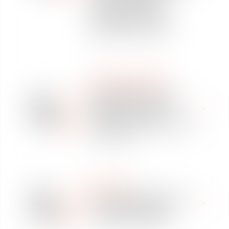
Croatie, lors de la
conférence « Doing
Business en France »
WE ARE VAUGHAN
Vaughan Avocats a le
29
plaisir de vous inviter à
may
l’événement petit-
2019
déjeuner « Le RGPD : Bilan
1 an après »
NOTICIAS
27
Ludovic de la Monneraye
may
sur Radio Classique
2019
concernant le RGPD