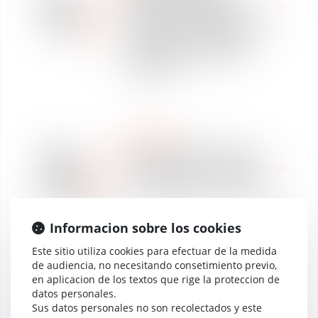
oct
cabinets d'avocats en
2020
Droit social - Négociations
collectives et relations
sociales par Décideurs
Magazine
NOTICIAS
29
Télétravail ? Transport ?
sept
Déménagement ? Quelles
2020
sont les règles à respecter
?
Informacion sobre los cookies
Este sitio utiliza cookies para efectuar de la medida
de audiencia, no necesitando consetimiento previo,
WE ARE VAUGHAN
en aplicacion de los textos que rige la proteccion de
DESCIFRANDO LAS
datos personales.
NOTICIAS
28
Sus datos personales no son recolectados y este
Plan de relance du