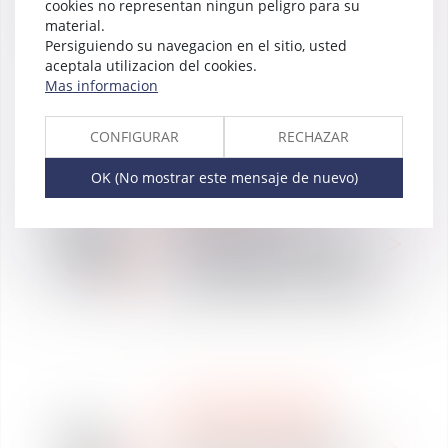
sept
cookies no representan ningun peligro para su
gouvernement :
2020
material.
décryptage ou « Comment
Persiguiendo su navegacion en el sitio, usted
se pense le monde de
aceptala utilizacion del cookies.
demain ? »
Mas informacion
CONFIGURAR
RECHAZAR
OK (No mostrar este mensaje de nuevo)
DERECHO LABORAL
NOTICIAS
22
Revue de presse:
sept
Télétravail ? Transport ?
2020
Déménagement ? Quelles
sont les règles à respecter
?
DERECHO LABORAL
21
WE ARE VAUGHAN
Offres de collaboration : 2