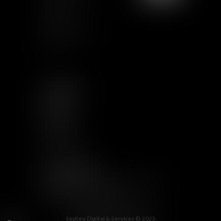
Certification
Qualiopi
Términos legales
Artículos
SEGUIRNOS
LINKEDIN
TWITTER
YOUTUBE
INSTAGRAM
OTROS ENLACES
RECIBIR INFORMACIÓN DE VAUGHAN
WELCOME TO THE JUNGLE
Septeo Digital & Services © 2025