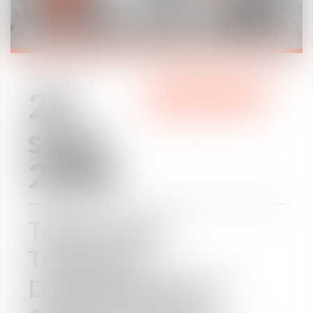
29
ÁREAS DE PRÁCTICA
sept
2020
Télétravail ?
Transport ?
Déménagement ?