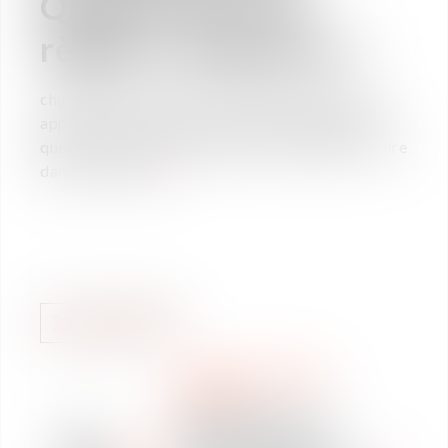
Quelles sont les
règles à respecter ?
charlotte Gosselin de notre équipe DroitSocial
apporte toutes les précisions en répondant aux
questions de Geoffroy Majnoni d'Intignano. A lire
dans Le Parisien
ici
DERECHO LABORAL
RANKING
Vaughan Avocats élu
19
parmi les meilleurs