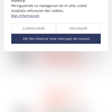
material.
" Le diffuseur engage sa
Persiguiendo su navegacion en el sitio, usted
responsabilité civile et
aceptala utilizacion del cookies.
pénale dès lors qu’il
Mas informacion
partage une photo "
CONFIGURAR
RECHAZAR
OK (No mostrar este mensaje de nuevo)
DERECHO LABORAL
14
NOTICIAS
sept
ÁREAS DE PRÁCTICA
2021
RÉORGANISATION ET
RESTRUCTURATION
DERECHO LABORAL
NOTICIAS
DESCIFRANDO LAS
NOTICIAS
08
Covid-19 : un employeur