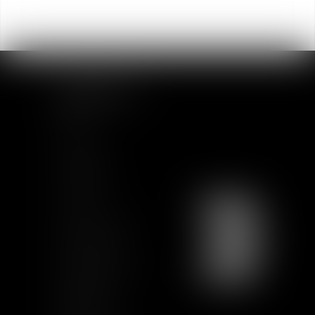
MAPA DEL SITIO
Inicio
Equipo
Actualidad
Formación
Contacto
Únete a nosotros
Mapa del sitio
Condiciones de uso
Certification
Qualiopi