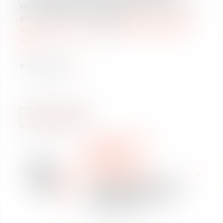
sexuel (publiée au JO le 03/08/2021), réalisée
avec le concours de l'équipe
Droit Social
,
Sixtine
Alquier,
Pauline Carillo
et
Thomas Fernandez
Boni
à télécharger
ICI.
INTERNACIONAL
NOTICIAS
20
MOVILIDAD
oct
INTERNACIONAL
2021
Les nouvelles formes de
mobilité, le télétravail à
l’international