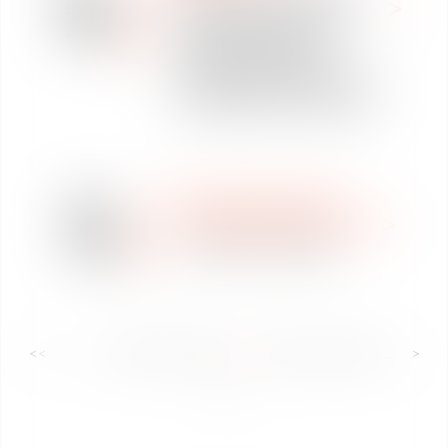
sept
peut-il imposer le pass
2021
sanitaire à tous ses
salariés ? Retrouvez
l’intervention de Me Paul
Van DETH sur France Info
18
DERECHO LABORAL
ago
WEBINAR E INFOGRAFÍA
2021
SANTÉ AU TRAVAIL
<<
<
...
18
19
20
21
22
23
24
...
>
>>