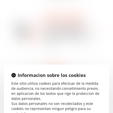
DERECHO LABORAL
WE ARE VAUGHAN
21
Offre de collaboration
sept
(H/F) - Droit Social -
2021
Toulouse - Expérience (4
ans)
NOTICIAS
PROPIEDAD
Informacion sobre los cookies
INTELECTUAL Y
Este sitio utiliza cookies para efectuar de la medida
LEGISLACIÓN DIGITAL
de audiencia, no necesitando consetimiento previo,
DESCIFRANDO LAS
en aplicacion de los textos que rige la proteccion de
20
NOTICIAS
datos personales.
sept
Condamnation de France
Sus datos personales no son recolectados y este
2021
télévision ou les enjeux
cookies no representan ningun peligro para su
d’un litige contemporain :