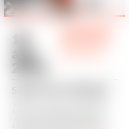
18
ÁREAS DE PRÁCTICA
/
ago
DERECHO LABORAL
ÁREAS DE PRÁCTICA
2021
SANTÉ AU TRAVAIL
Découvrez cette infographie synthétisant les
dispositions de la loi du 02 août 2021 visant à
renforcer la prévention santé au travail ainsi
qu'une nouvelle définition du harcèlement