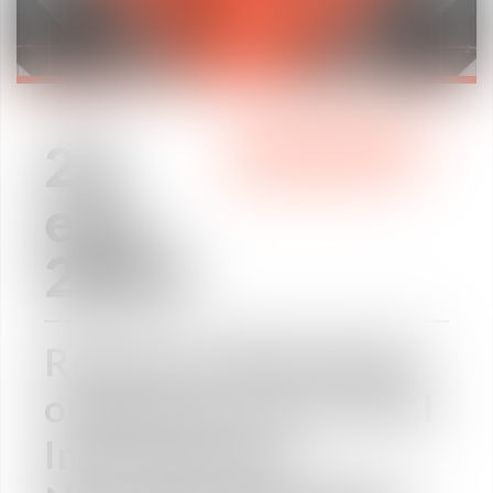
24
ÁREAS DE PRÁCTICA
ene
2019
Réunion thématique
organisée avec la CCI
International