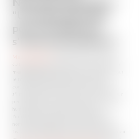
Nouvelle Aquitaine :
"Un enjeu de taille
pour les PME qui
s'internationalisent"
Mathieu BAZUS,
Avocat Directeur au sein du
Cabinet VAUGHAN AVOCATS, interviendra le
mardi 29 janvier
prochain à la CCI de Brives sur
le thème de la mobilité internationale qui
constitue un enjeu de taille pour les PME qui
s'internationalisent : pour leur croissance et leur
performance, sur le plan financier et sur le plan
humain. Réussir un projet de mobilité à
l’international implique savoir répondre à de
nombreuses questions en matière juridique,
fiscale et administrative. Inscrivez-vous vite pour
assister à cet atelier thématique organisé par la