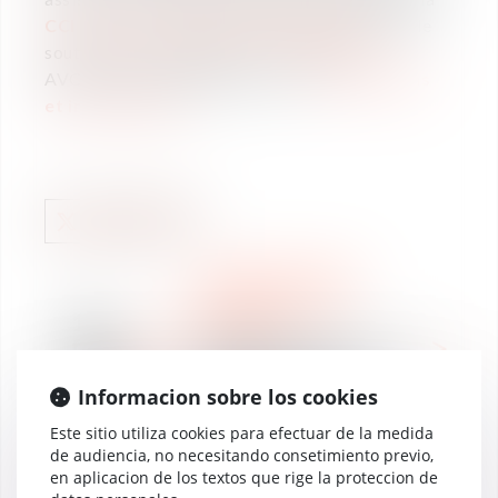
CCI International Nouvelle Aquitaine
avec le
soutien de ses partenaires : VAUGHAN
AVOCATS et BUSINESS France.
Informations
et inscription ici.
WE ARE VAUGHAN
INTERNACIONAL
18
RANKING
feb
Nomination du bureau de
2019
Bamako au guide
Chambers and Partners
Informacion sobre los cookies
2019
Este sitio utiliza cookies para efectuar de la medida
de audiencia, no necesitando consetimiento previo,
en aplicacion de los textos que rige la proteccion de