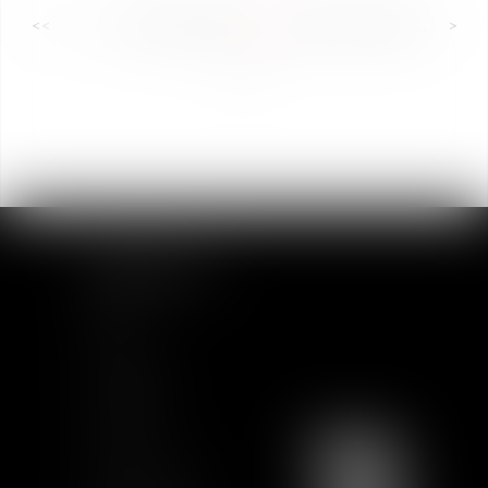
<<
<
...
42
43
44
45
46
47
48
...
>
>>
MAPA DEL SITIO
Inicio
Equipo
Actualidad
Formación
Contacto
Únete a nosotros