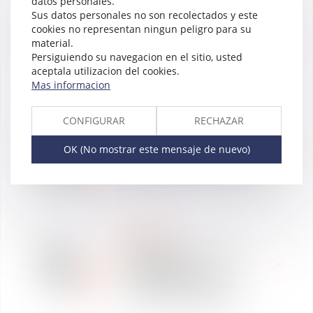
datos personales.
Sus datos personales no son recolectados y este
RANKING
08
cookies no representan ningun peligro para su
Vaughan Avocats
feb
material.
distingué aux Trophées du
2019
Persiguiendo su navegacion en el sitio, usted
Droit 2019
aceptala utilizacion del cookies.
Mas informacion
CONFIGURAR
RECHAZAR
05
WE ARE VAUGHAN
feb
Vaughan Avocats recrute
OK (No mostrar este mensaje de nuevo)
2019
à Toulouse en Corporate
NOTICIAS
01
Validité du contrat de
feb
transfert et
2019
responsabilités dans
l'affaire Emiliano Sala