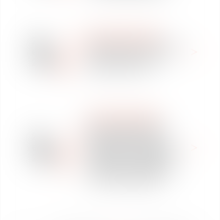
WE ARE VAUGHAN
25
TRIBUNE - RGPD - 8 mois
ene
après : un bilan et une
2019
amende record !!
WE ARE VAUGHAN
Réunion thématique
24
organisée avec la CCI
ene
International Nouvelle
2019
Aquitaine : "Un enjeu de
taille pour les PME qui
s'internationalisent"