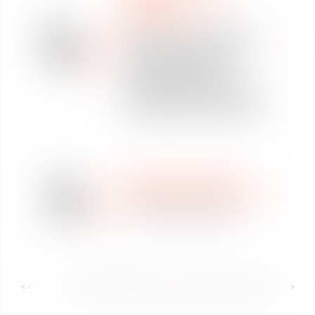
DESCIFRANDO LAS
NOTICIAS
08
Covid-19 : un employeur
sept
peut-il imposer le pass
2021
sanitaire à tous ses
salariés ? Retrouvez
l’intervention de Me Paul
Van DETH sur France Info
18
DERECHO LABORAL
ago
WEBINAR E INFOGRAFÍA
2021
SANTÉ AU TRAVAIL
<<
<
...
18
19
20
21
22
23
24
...
>