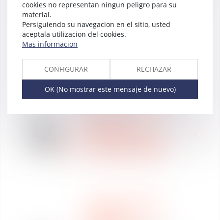
sept
Condamnation de France
cookies no representan ningun peligro para su
2021
télévision ou les enjeux
material.
d’un litige contemporain :
Persiguiendo su navegacion en el sitio, usted
" Le diffuseur engage sa
aceptala utilizacion del cookies.
responsabilité civile et
Mas informacion
pénale dès lors qu’il
partage une photo "
CONFIGURAR
RECHAZAR
OK (No mostrar este mensaje de nuevo)
DERECHO LABORAL
14
NOTICIAS
sept
ÁREAS DE PRÁCTICA
2021
RÉORGANISATION ET
RESTRUCTURATION
DERECHO LABORAL
NOTICIAS