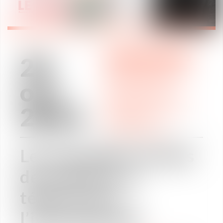
20
ÁREAS DE PRÁCTICA
/
oct
INTERNACIONAL
ÁREAS DE PRÁCTICA
2021
ÁREAS DE PRÁCTICA
/
MOVILIDAD
INTERNACIONAL
Les nouvelles formes
de mobilité, le
télétravail à
l’international