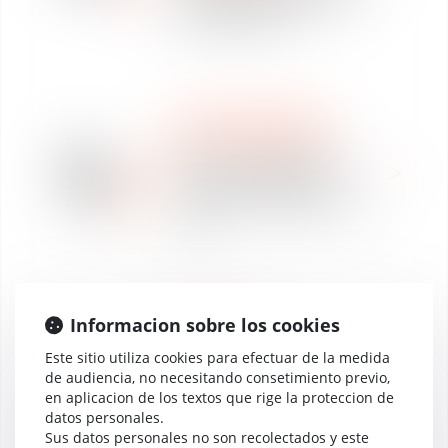
l’international
DERECHO LABORAL
WE ARE VAUGHAN
21
Offre de collaboration
sept
(H/F) - Droit Social -
2021
Toulouse - Expérience (4
ans)
Informacion sobre los cookies
NOTICIAS
PROPIEDAD
Este sitio utiliza cookies para efectuar de la medida
INTELECTUAL Y
de audiencia, no necesitando consetimiento previo,
LEGISLACIÓN DIGITAL
en aplicacion de los textos que rige la proteccion de
DESCIFRANDO LAS
datos personales.
20
NOTICIAS
Sus datos personales no son recolectados y este