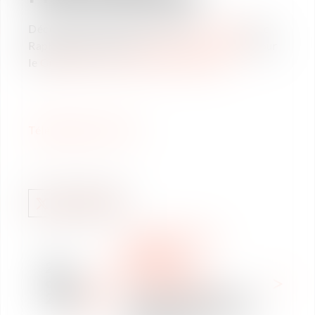
Découvrez l’entretien réalisé par
Le Moci
avec
Raphaël Reiter et Me
Cécile Cottin-Dusart
pour
le
Guide 2021 Mobilité internationale.
Téléchargez l'article !
INTERNACIONAL
NOTICIAS
20
MOVILIDAD
oct
INTERNACIONAL
2021
Les nouvelles formes de
mobilité, le télétravail à