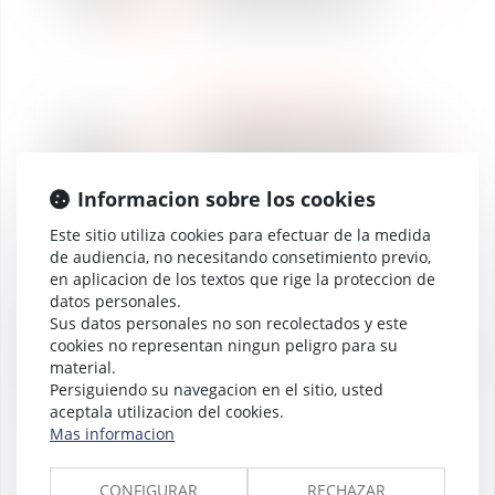
WE ARE VAUGHAN
11
Conférence sur le thème
oct
de l’obligation d’emploi de
2019
travailleurs handicapés
Informacion sobre los cookies
(OETH)
Este sitio utiliza cookies para efectuar de la medida
de audiencia, no necesitando consetimiento previo,
en aplicacion de los textos que rige la proteccion de
datos personales.
WE ARE VAUGHAN
Sus datos personales no son recolectados y este
09
Vaughan Avocats
cookies no representan ningun peligro para su
oct
accompagne APICAP dans
material.
2019
la cession de ses FIP
Persiguiendo su navegacion en el sitio, usted
corses à VATEL CAPITAL
aceptala utilizacion del cookies.
Mas informacion
CONFIGURAR
RECHAZAR