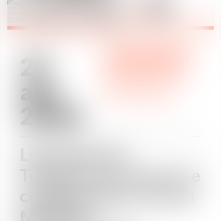
27
ÁREAS DE PRÁCTICA
abr
ÁREAS DE PRÁCTICA
/
NOUS REJOINDRE
2026
Le bureau de
Toulouse recrute un·e
collaborateur·rice en
Mobilité