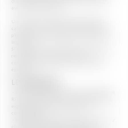
droit de la protection sociale…) et êtes à l’aise
avec Excel et les chiffres.
Une expérience en mobilité internationale en
cabinet ou en entreprise serait évidemment un
plus. La maîtrise de l’anglais (écrite et orale) est
impérative.
Si vous êtes en cours d’obtention du CAPA et en
recherche d’un stage final en vue d’une
collaboration ensuite, n’hésitez pas à postuler
également.
LES MISSIONS :
Conseils en gestion sociale, fiscale, juridique et
RH des transferts internationaux (détachement,
expatriation, télétravail international,
commuting, etc.).
Chiffrages de rémunération internationale pour
élaborer des packages de rémunération.