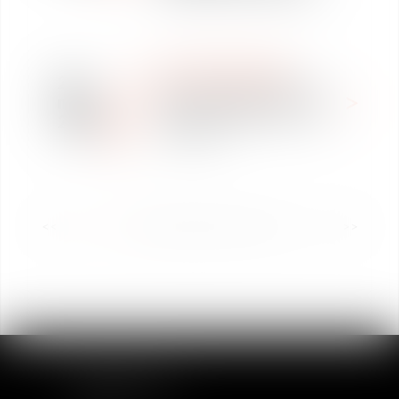
WE ARE VAUGHAN
24
Offre de stage en Droit
mar
Social - Vaughan Avocats
2026
Toulouse
<<
<
1
2
3
4
5
6
7
...
>
>>
MAPA DEL SITIO