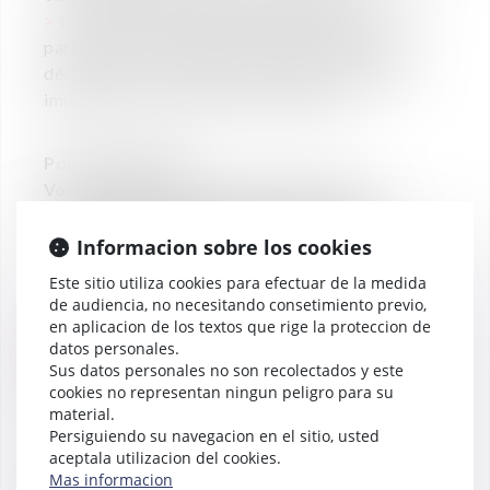
Coordination fiscale internationale avec nos
partenaires à l’étranger, entretiens fiscaux et
déclarations de revenus des salariés étrangers
impatriés, non-résidents ou expatriés.
Pour candidater :
Vous pouvez adresser directement votre
candidature à Maître Cécile Cottin-Dusart
:
ccottin-dusart@vaughan-avocats.fr
Informacion sobre los cookies
Este sitio utiliza cookies para efectuar de la medida
de audiencia, no necesitando consetimiento previo,
en aplicacion de los textos que rige la proteccion de
datos personales.
Sus datos personales no son recolectados y este
cookies no representan ningun peligro para su
NOTICIAS
material.
VAUGHAN AVOCATS A
Persiguiendo su navegacion en el sitio, usted
CONSEILLÉ QUATRE
aceptala utilizacion del cookies.
OPERATEURS DE SANTE
Mas informacion