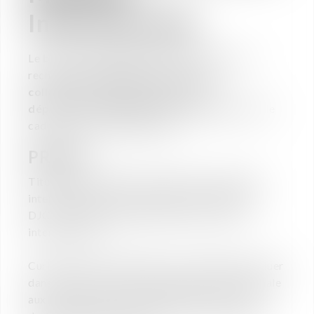
Internationale
Le
bureau toulousain
de Vaughan Avocats
recherche
un collaborateur ou une
collaboratrice pour renforcer le
département Mobilité Internationale
dans le
cadre de son développement.
PROFIL
Titulaire du CAPA et d’un Master 2 (mobilité
internationale, juriste d’affaire international,
DJCE, fiscalité internationale, droit social
international).
Curieux et ouvert d’esprit, vous souhaitez évoluer
dans une practice intrinsèquement internationale
aux multiples facettes (fiscalité, droit social,