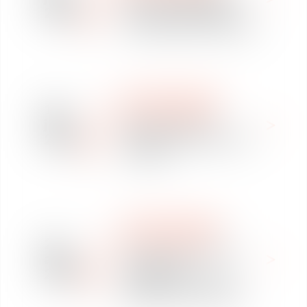
2026
Avocat(e) en Mobilité
internationale à Toulouse
WE ARE VAUGHAN
10
NOUS REJOINDRE
jul
Offre de stage en
2026
Mobilité internationale à
Toulouse
WE ARE VAUGHAN
NOUS REJOINDRE
27
Le bureau de Toulouse
abr
recrute un·e
2026
collaborateur·rice en
Mobilité Internationale