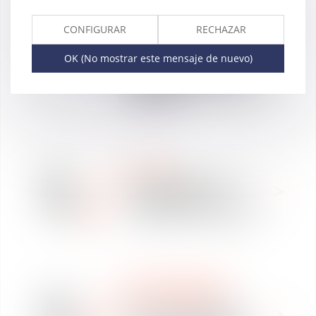
24
INDEPENDANTS
jul
D’OCCITANIE DANS LEUR
CONFIGURAR
RECHAZAR
2026
ENTREE AU CAPITAL DE
DE LA CLINIQUE LA
OK (No mostrar este mensaje de nuevo)
PINEDE, SPECIALISTE DU
SMR DANS LE TARN-ET-
GARONNE
NOTICIAS
24
VAUGHAN AVOCATS A
jul
ACCOMPAGNE LA
2026
CESSION DE FLORALPINA
WE ARE VAUGHAN
10
NOUS REJOINDRE
jul
Offre de collaboration