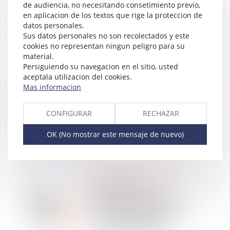
2019
de audiencia, no necesitando consetimiento previo,
Toulouse concernant les
en aplicacion de los textos que rige la proteccion de
conséquences du Brexit
datos personales.
Sus datos personales no son recolectados y este
cookies no representan ningun peligro para su
material.
Persiguiendo su navegacion en el sitio, usted
DERECHO LABORAL
aceptala utilizacion del cookies.
WE ARE VAUGHAN
11
Mas informacion
Colloque des 30 ans du
abr
DJCE de Toulouse sur la
2019
CONFIGURAR
RECHAZAR
thématique : le nouveau
visage de l’Entreprise
OK (No mostrar este mensaje de nuevo)
WE ARE VAUGHAN
Petit-déjeuner
13
Ordonnances MACRON
mar
(Paris) le 19 mars 2019
2019
"Que restera-t-il du