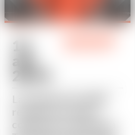
12
ÁREAS DE PRÁCTICA
abr
2019
La Gazette du Midi
revient sur notre
conférence donnée à