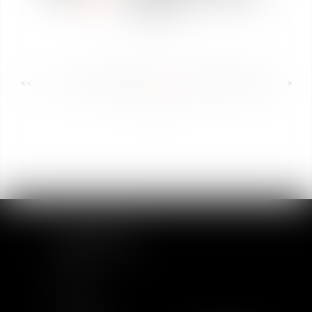
à Toulouse
<<
<
...
41
42
43
44
45
46
47
...
>
>>
MAPA DEL SITIO
Inicio
Equipo
Actualidad