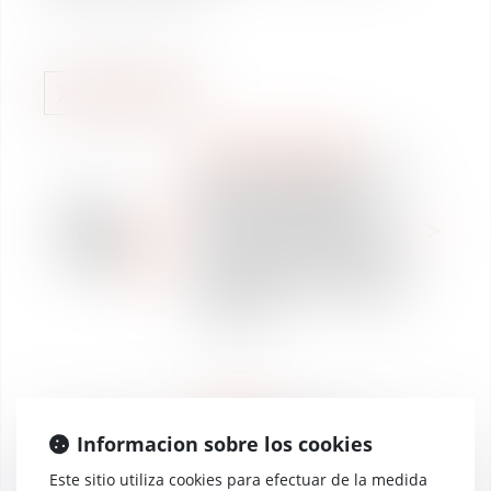
WE ARE VAUGHAN
Gras Savoye Willis Towers
Watson et Vaughan
27
Avocats en partenariat
may
avec Allianz France ont le
2019
plaisir de vous convier à
une réunion sur le RGPD à
Toulouse
NOTICIAS
Informacion sobre los cookies
La Gazette du Midi
12
revient sur notre
abr
Este sitio utiliza cookies para efectuar de la medida
conférence donnée à