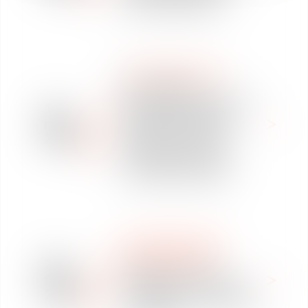
barème MACRON ?"
WE ARE VAUGHAN
Petit-déjeuner
thématique (Toulouse) le
11
28 mars 2019 "RGPD :
mar
Adoptez les bonnes
2019
pratiques et tirez les
leçons des derniers
contrôles de la CNIL"
WE ARE VAUGHAN
INTERNACIONAL
28
Vaughan Avocats et
feb
l’UIMM vous convient à
2019
une matinée sur le BREXIT