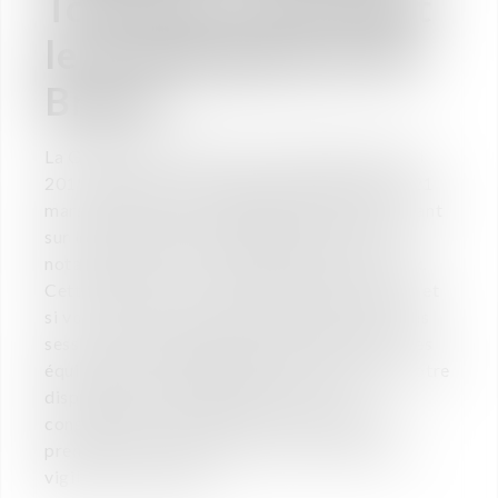
Toulouse concernant
les conséquences du
Brexit
La Gazette du Midi, dans son édition du 8 avril
2019,revenait sur la conférence organisée le 21
mars dernier par VAUGHAN AVOCATS, portant
sur les conséquences du BREXIT annoncé et
notamment sur ses effets juridiques et fiscaux.
Cette conférence a remporté un grand succès et
si vous n’avez pas pu y participer, des nouvelles
sessions seront organisées prochainement ; Les
équipes de VAUGHAN AVOCATS restent à votre
disposition pour toute question sur les
conséquences du BREXIT, les précautions à
prendre, les actions à mener et les points de
vigilance à anticiper.