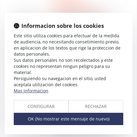
INTELECTUAL Y
LEGISLACIÓN DIGITAL
16
Classement DECIDEURS
Informacion sobre los cookies
abr
2021 Technologies,
2021
internet &
Este sitio utiliza cookies para efectuar de la medida
Télécommunications -
de audiencia, no necesitando consetimiento previo,
Informatique, software &
en aplicacion de los textos que rige la proteccion de
projets digitaux - Cabinet
datos personales.
d'avocats - France
Sus datos personales no son recolectados y este
cookies no representan ningun peligro para su
material.
Persiguiendo su navegacion en el sitio, usted
aceptala utilizacion del cookies.
DERECHO LABORAL
Mas informacion
RANKING
Vaughan Avocats
14
CONFIGURAR
RECHAZAR
distingué dans le
abr
Classement BEST
2021
OK (No mostrar este mensaje de nuevo)
LAWYERS 2022, catégorie
" Labor and Employment
Law "